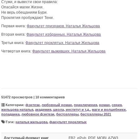
Стужи, и вывести свои правила:
Опасайся магии Жизни.
Не верь обещаниям Бури.
Проклятия пробуждают Тени.
Первая книга:
Факультет призраков. Наталья Жильцова
Вторая книга:
Факультет избранных. Наталья Жильцова
Третья книга:
Факультет проклятых. Наталья Жильцова
Четвертая книга:
Факультет выживших. Наталья Жильцова
51472 просмотров | 10 комментариев
Категории:
фэнтези
,
любовный роман
,
приключения
,
роман
,
серия
,
жильцова наталья
,
академия, школа, институт и т.д.
,
маги и волшебники
,
попаданка
,
любовное фэнтези
,
бестселлеры
,
бестселлеры 2021
Тэги:
наталья жильцова
,
факультет проклятых
Доступный формат книг
FB2, ePub, PDF, MOBI, AZW3