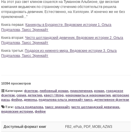
На этот раз свет клином сошелся на Туманном Альбионе, где веселая
компания ведьмочек по странному стечению обстоятельств решила
отпраздновать девичник. Естественно, на Хэллоуин. И конечно же не без
приключений..."
Книга первая:
Каникулы в Бухаресте. Ведовские истории 1. Ольга
Подпалова, Таисс Эринкайт
Книга вторая:
Чисто шотландский девичник. Ведовские истории 2. Ольга
Подпалова, Таисс Эринкайт
Книга третья:
Подарок из нижнего мира. Ведовские истории 3. Ольга
Подпалова, Таисс Эринкайт
10394 просмотров
Категории:
фэнтези
,
любовный роман
,
приключения
,
роман
,
городское
фэнтези
,
серия
,
детектив
,
квест / litrpg
,
некроманты и некромантия
,
авторские
расы
,
фейри
,
демоны
,
подпалова ольга эринкайт таисс
,
детективное фэнтези
Тэги:
ольга подпалова
,
таисс эринкайт
,
чисто шотландский девичник
,
ведовские истории
,
фейри
Доступный формат книг
FB2, ePub, PDF, MOBI, AZW3