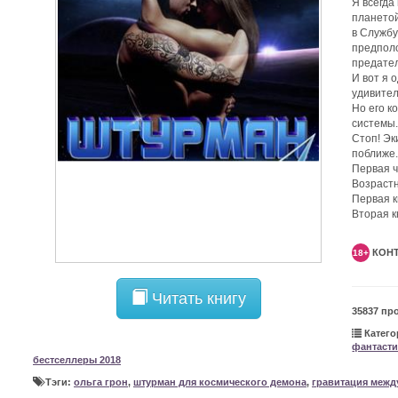
Я всегда
планетой
в Службу
предполо
предател
И вот я 
удивител
Но его к
системы
Стоп! Эк
поближе.
Первая ч
Возрастн
Первая к
Вторая к
КОНТ
18+
Читать книгу
35837 пр
Катего
фантасти
бестселлеры 2018
Тэги:
ольга грон
,
штурман для космического демона
,
гравитация межд