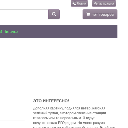
Логин
Регистрация
нет товаров
В Читалке
ЭТО ИНТЕРЕСНО!
Дополняя картину, поднялся ветер, нагоняя
зелёный туман, в котором свечение станции
казалось чем-то нереальным. Я вдруг
почувствовала ЕГО рядом. Но моего разума
касался вовсе не добродушный эгрегор. Это было