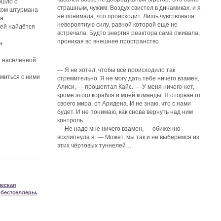
ошло с
страшным, чужим. Воздух свистел в динамиках, и я
иком штурмана
не понимала, что происходит. Лишь чувствовала
ла
невероятную силу, равной которой ещё не
лей найдётся
встречала. Будто энергия реактора сама оживала,
проникая во внешнее пространство
н
й населённой
— Я не хотел, чтобы всё происходило так
омиться с ними
стремительно. Я не могу дать тебе ничего взамен,
Алиси, — прошептал Кайс. — У меня ничего нет,
кроме этого корабля и моей команды. Я оторван от
своего мира, от Аридена. И не знаю, что с нами
будет. И не понимаю, как снова вернуть над ним
контроль.
— Не надо мне ничего взамен, — обиженно
всхлипнула я. — Может, мы так и не выберемся из
этих чёртовых туннелей…
ческая
,
бестселлеры
,