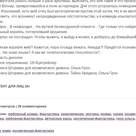
 мечтала узнать больше о расе арголиан, выяснить, кто они такие и что произ
 Вогнар, превратившейся в поле астероидов. Для этого устроилась помощн
 Изысканий, хоть мой отец был категорически против этой затеи. Но я не мог
жить, что возникнут непредвиденные обстоятельства, а в команде изыскате
ь.
одна... В скафандре... На жуткой безвоздушной планете... Где только что найде
ьный корабль, потерпевший крушение.
орпус не пострадал. Чтобы выжить, я выйду в космос и доберусь до ближайше
.
ипаж корабля жив?! Кажется, пора отсюда бежать. Некуда?! Придётся познак
.. Не знаю языка? А как же телепатические способности?..
асть дилогии.
ое ограничение: 18+Буктрейлер
нига:Штурман для космического демона. Ольга Грон
нига:Штурман для космического демона. Тайна Аридена. Ольга Грон
ЕНТ ДЛЯ ЛИЦ 18+
осмотров | 39 комментариев
рии:
любовный роман
,
фантастика
,
приключения
,
эротика
,
роман
,
серия
,
косми
ка
,
любовная фантастика
,
авторские расы
,
эротическая фантастика
,
грон ольга
у нами
,
космическая фантастика