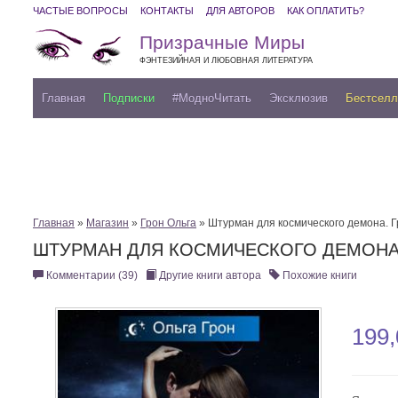
ЧАСТЫЕ ВОПРОСЫ
КОНТАКТЫ
ДЛЯ АВТОРОВ
КАК ОПЛАТИТЬ?
Призрачные Миры
ФЭНТЕЗИЙНАЯ И ЛЮБОВНАЯ ЛИТЕРАТУРА
Главная
Подписки
#МодноЧитать
Эксклюзив
Бестсел
Главная
»
Магазин
»
Грон Ольга
» Штурман для космического демона. 
ШТУРМАН ДЛЯ КОСМИЧЕСКОГО ДЕМОНА.
Комментарии (39)
Другие книги автора
Похожие книги
199,