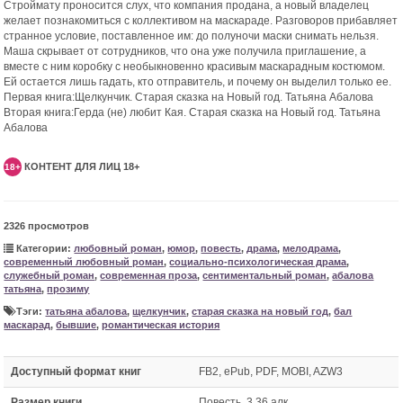
Строймату проносится слух, что компания продана, а новый владелец
желает познакомиться с коллективом на маскараде. Разговоров прибавляет
странное условие, поставленное им: до полуночи маски снимать нельзя.
Маша скрывает от сотрудников, что она уже получила приглашение, а
вместе с ним коробку с необыкновенно красивым маскарадным костюмом.
Ей остается лишь гадать, кто отправитель, и почему он выделил только ее.
Первая книга:Щелкунчик. Старая сказка на Новый год. Татьяна Абалова
Вторая книга:Герда (не) любит Кая. Старая сказка на Новый год. Татьяна
Абалова
КОНТЕНТ ДЛЯ ЛИЦ 18+
18+
2326 просмотров
Категории:
любовный роман
,
юмор
,
повесть
,
драма
,
мелодрама
,
современный любовный роман
,
социально-психологическая драма
,
служебный роман
,
современная проза
,
сентиментальный роман
,
абалова
татьяна
,
прозиму
Тэги:
татьяна абалова
,
щелкунчик
,
старая сказка на новый год
,
бал
маскарад
,
бывшие
,
романтическая история
Доступный формат книг
FB2, ePub, PDF, MOBI, AZW3
Размер книги
Повесть. 3,36 алк