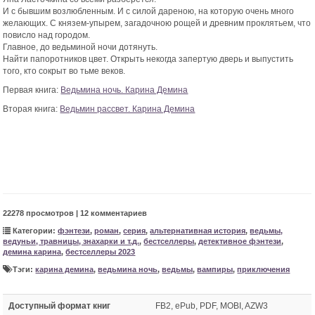
И с бывшим возлюбленным. И с силой дареною, на которую очень много
желающих. С князем-упырем, загадочною рощей и древним проклятьем, что
повисло над городом.
Главное, до ведьминой ночи дотянуть.
Найти папоротников цвет. Открыть некогда запертую дверь и выпустить
того, кто сокрыт во тьме веков.
Первая книга:
Ведьмина ночь. Карина Демина
Вторая книга:
Ведьмин рассвет. Карина Демина
22278 просмотров | 12 комментариев
Категории:
фэнтези
,
роман
,
серия
,
альтернативная история
,
ведьмы,
ведуньи, травницы, знахарки и т.д.
,
бестселлеры
,
детективное фэнтези
,
демина карина
,
бестселлеры 2023
Тэги:
карина демина
,
ведьмина ночь
,
ведьмы
,
вампиры
,
приключения
Доступный формат книг
FB2, ePub, PDF, MOBI, AZW3