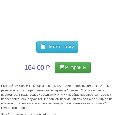
Читать книгу
164,00 ₽
В корзину
Бывший возлюбленный вдруг становится твоим начальником и, опасаясь
ревнивой супруги, предлагает тебе перевод? Бывает. Старый коллега
преподносит в дар родовую ведьмину книгу и вообще вызывается помочь с
переездом? Тоже случается. В славном поселении Упыревка в принципе не
понимают, зачем им участковая ведьма, пусть и положенная по штату?
Ничего страшного.
Яна Ласточкина со всеми разберется.