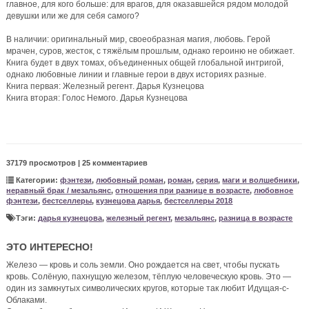
главное, для кого больше: для врагов, для оказавшейся рядом молодой
девушки или же для себя самого?
В наличии: оригинальный мир, своеобразная магия, любовь. Герой
мрачен, суров, жесток, с тяжёлым прошлым, однако героиню не обижает.
Книга будет в двух томах, объединенных общей глобальной интригой,
однако любовные линии и главные герои в двух историях разные.
Книга первая: Железный регент. Дарья Кузнецова
Книга вторая: Голос Немого. Дарья Кузнецова
37179 просмотров | 25 комментариев
Категории:
фэнтези
,
любовный роман
,
роман
,
серия
,
маги и волшебники
,
неравный брак / мезальянс
,
отношения при разнице в возрасте
,
любовное
фэнтези
,
бестселлеры
,
кузнецова дарья
,
бестселлеры 2018
Тэги:
дарья кузнецова
,
железный регент
,
мезальянс
,
разница в возрасте
ЭТО ИНТЕРЕСНО!
Железо — кровь и соль земли. Оно рождается на свет, чтобы пускать
кровь. Солёную, пахнущую железом, тёплую человеческую кровь. Это —
один из замкнутых символических кругов, которые так любит Идущая-с-
Облаками.