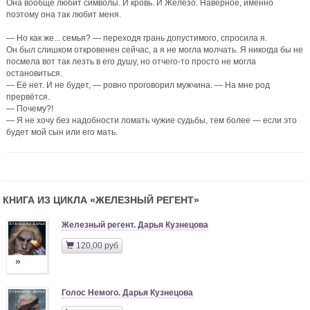
Она вообще любит символы. И кровь. И Железо. Наверное, именно
поэтому она так любит меня.
— Но как же... семья? — переходя грань допустимого, спросила я.
Он был слишком откровенен сейчас, а я не могла молчать. Я никогда бы не
посмела вот так лезть в его душу, но отчего-то просто не могла
остановиться.
— Её нет. И не будет, — ровно проговорил мужчина. — На мне род
прервётся.
— Почему?!
— Я не хочу без надобности ломать чужие судьбы, тем более — если это
будет мой сын или его мать.
КНИГА ИЗ ЦИКЛА «
ЖЕЛЕЗНЫЙ РЕГЕНТ
»
Железный регент. Дарья Кузнецова
120,00 руб
»
Голос Немого. Дарья Кузнецова