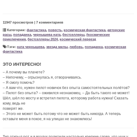
11947 просмотров | 7 комментариев
Категории:
фантастика
,
повесть
,
космическая фантастика
,
авторские
расы
,
попаданка
,
чернышева ната
,
бестселлеры
,
#космические
приключения
,
бестселлеры 2024
,
космический переезд
Тэги:
ната чернышева
,
звезда милы
,
любовь
,
попаданка
,
космическая
фантастика
ЭТО ИНТЕРЕСНО!
– А почему вы плачете?
– Нипочему, – огрызнулась я, отворачиваясь.
– Я смогу помочь?
– А вам что, нужен пилот-новичок без опыта самостоятельных полётов?
– Пилот без опыта? – оживился незнакомец. – Да быть такого не может!
Шёл, шёл по мосту и встретил пилота, которому работа нужна! Сказать
кому, ведь не
поверят же.
– Этого не может быть потому что не может быть никогда. А теперь
оставьте меня в покое, я на улицах не знакомлюсь!
Тип открыл рот и в воздух полетели настолько крепкие слова, что уши у