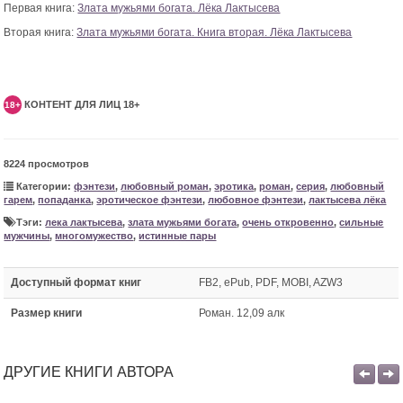
Первая книга:
Злата мужьями богата. Лёка Лактысева
Вторая книга:
Злата мужьями богата. Книга вторая. Лёка Лактысева
КОНТЕНТ ДЛЯ ЛИЦ 18+
18+
8224 просмотров
Категории:
фэнтези
,
любовный роман
,
эротика
,
роман
,
серия
,
любовный
гарем
,
попаданка
,
эротическое фэнтези
,
любовное фэнтези
,
лактысева лёка
Тэги:
лека лактысева
,
злата мужьями богата
,
очень откровенно
,
сильные
мужчины
,
многомужество
,
истинные пары
Доступный формат книг
FB2, ePub, PDF, MOBI, AZW3
Размер книги
Роман. 12,09 алк
ДРУГИЕ КНИГИ АВТОРА