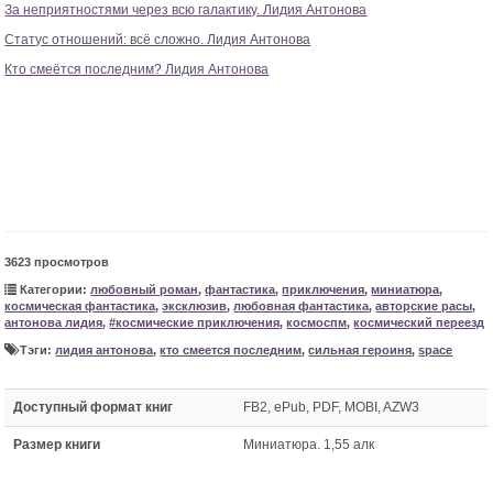
За неприятностями через всю галактику. Лидия Антонова
Статус отношений: всё сложно. Лидия Антонова
Кто смеётся последним? Лидия Антонова
3623 просмотров
Категории:
любовный роман
,
фантастика
,
приключения
,
миниатюра
,
космическая фантастика
,
эксклюзив
,
любовная фантастика
,
авторские расы
,
антонова лидия
,
#космические приключения
,
космоспм
,
космический переезд
Тэги:
лидия антонова
,
кто смеется последним
,
сильная героиня
,
space
Доступный формат книг
FB2, ePub, PDF, MOBI, AZW3
Размер книги
Миниатюра. 1,55 алк