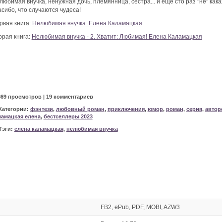
любимая внучка, ненужная дочь, племянница, сестра... и еще сто раз "не" кака
асибо, что случаются чудеса!
рвая книга:
Нелюбимая внучка. Елена Каламацкая
орая книга:
Нелюбимая внучка - 2. Хватит: Любимая! Елена Каламацкая
369 просмотров | 19 комментариев
Категории:
фэнтези
,
любовный роман
,
приключения
,
юмор
,
роман
,
серия
,
автор
ламацкая елена
,
бестселлеры 2023
Тэги:
елена каламацкая
,
нелюбимая внучка
FB2, ePub, PDF, MOBI, AZW3