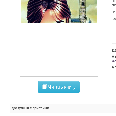
Не
сп
Пе
Вт
22
ка
Читать книгу
Доступный формат книг