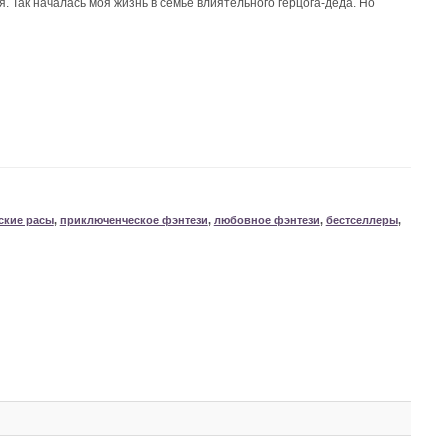
я. Так началась моя жизнь в семье влиятельного герцога-деда. Но
ские расы
,
приключенческое фэнтези
,
любовное фэнтези
,
бестселлеры
,