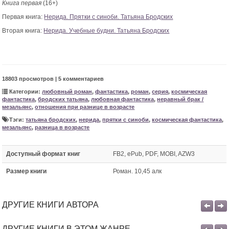
Книга первая
(16+)
Первая книга:
Нерида. Прятки с синоби. Татьяна Бродских
Вторая книга:
Нерида. Учебные будни. Татьяна Бродских
18803 просмотров | 5 комментариев
Категории:
любовный роман
,
фантастика
,
роман
,
серия
,
космическая
фантастика
,
бродских татьяна
,
любовная фантастика
,
неравный брак /
мезальянс
,
отношения при разнице в возрасте
Тэги:
татьяна бродских
,
нерида
,
прятки с синоби
,
космическая фантастика
,
мезальянс
,
разница в возрасте
Доступный формат книг
FB2, ePub, PDF, MOBI, AZW3
Размер книги
Роман. 10,45 алк
ДРУГИЕ КНИГИ АВТОРА
ДРУГИЕ КНИГИ В ЭТОМ ЖАНРЕ