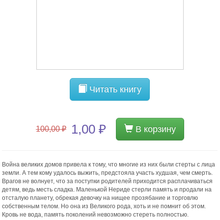
Читать книгу
1,00 ₽
В корзину
100,00 ₽
Война великих домов привела к тому, что многие из них были стерты с лица
земли. А тем кому удалось выжить, предстояла участь худшая, чем смерть.
Врагов не волнует, что за поступки родителей приходится расплачиваться
детям, ведь месть сладка. Маленькой Нериде стерли память и продали на
отсталую планету, обрекая девочку на нищее прозябание и торговлю
собственным телом. Но она из Великого рода, хоть и не помнит об этом.
Кровь не вода, память поколений невозможно стереть полностью.