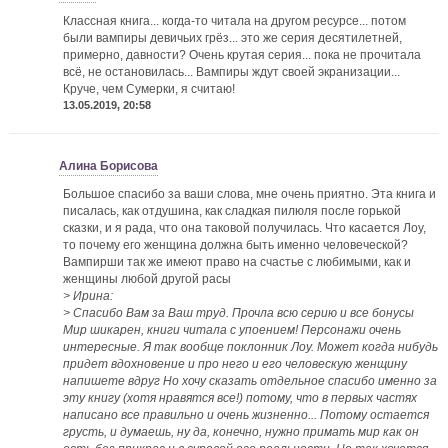
Классная книга... когда-то читала на другом ресурсе... потом
были вампиры девичьих грёз... это же серия десятилетней,
примерно, давности? Очень крутая серия... пока не прочитала
всё, не остановилась... Вампиры ждут своей экранизации...
Круче, чем Сумерки, я считаю!
13.05.2019, 20:58
Алина Борисова
Большое спасибо за ваши слова, мне очень приятно. Эта книга и
писалась, как отдушина, как сладкая пилюля после горькой
сказки, и я рада, что она таковой получилась. Что касается Лоу,
то почему его женщина должна быть именно человеческой?
Вампирши так же имеют право на счастье с любимыми, как и
женщины любой другой расы
> Ирина:
> Спасибо Вам за Ваш труд. Прочла всю серию и все бонусы
Мир шикарен, книги читала с упоением! Персонажи очень
интересные. Я так вообще поклонник Лоу. Может когда нибудь
придет вдохновение и про него и его человескую женщину
напишете вдруг
Но хочу сказать отдельное спасибо именно за
эту книгу (хотя нравятся все!) потому, что в первых частях
написано все правильно и очень жизненно... Потому остается
грусть, и думаешь, ну да, конечно, нужно примать мир как он