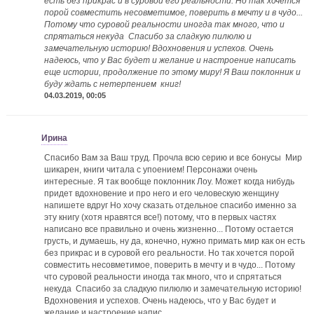
есть без прикрас и в суровой его реальности. Но так хочется
порой совместить несовметимое, поверить в мечту и в чудо...
Потому что суровой реальности иногда так много, что и
спрятаться некуда
Спасибо за сладкую пилюлю и
замечательную историю! Вдохновения и успехов. Очень
надеюсь, что у Вас будет и желание и настроение написать
еще истории, продолжение по этому миру! Я Ваш поклонник и
буду ждать с нетерпением
книг!
04.03.2019, 00:05
Ирина
Спасибо Вам за Ваш труд. Прочла всю серию и все бонусы
Мир
шикарен, книги читала с упоением! Персонажи очень
интересные. Я так вообще поклонник Лоу. Может когда нибудь
придет вдохновение и про него и его человескую женщину
напишете вдруг
Но хочу сказать отдельное спасибо именно за
эту книгу (хотя нравятся все!) потому, что в первых частях
написано все правильно и очень жизненно... Потому остается
грусть, и думаешь, ну да, конечно, нужно примать мир как он есть
без прикрас и в суровой его реальности. Но так хочется порой
совместить несовметимое, поверить в мечту и в чудо... Потому
что суровой реальности иногда так много, что и спрятаться
некуда
Спасибо за сладкую пилюлю и замечательную историю!
Вдохновения и успехов. Очень надеюсь, что у Вас будет и
желание и настроение напис