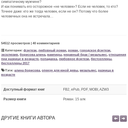
симпатичному мужчине?
И как понимать его осторожное «не человек»? Если не человек, то кто?
Точнее даже: кто же тогда человек, если не он? Потому что более
человечных она не встречала…
54512 просмотров | 40 комментариев
Категории:
фэнтези
,
любовный роман
,
роман
,
городское фэнтези
,
эксклюзив
,
борисова алина
,
вампиры
,
неравный брак / мезальянс
,
отношения
при разнице в возрасте
,
попаданка
,
любовное фэнтези
,
бестселлеры
,
бестселлеры 2017
Тэги:
алина борисова
,
опекун для юной девы
,
мезальянс
,
разница в
возрасте
Доступный формат книг
FB2, ePub, PDF, MOBI, AZW3
Размер книги
Роман. 15 алк
ДРУГИЕ КНИГИ АВТОРА