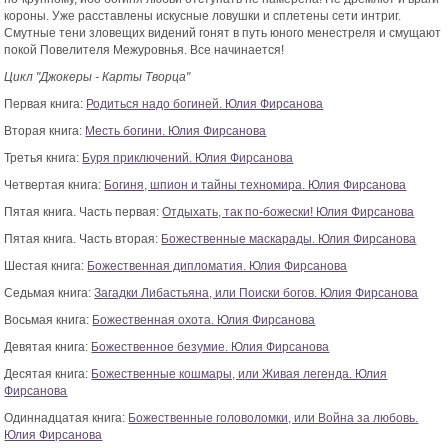
короны. Уже расставлены искусные ловушки и сплетены сети интриг.
Смутные тени зловещих видений гонят в путь юного менестреля и смущают
покой Повелителя Межуровнья. Все начинается!
Цикл
"Джокеры - Карты Творца"
Первая книга:
Родиться надо богиней. Юлия Фирсанова
Вторая книга:
Месть богини. Юлия Фирсанова
Третья книга:
Буря приключений. Юлия Фирсанова
Четвертая книга:
Богиня, шпион и тайны техномира. Юлия Фирсанова
Пятая книга. Часть первая:
Отдыхать, так по-божески! Юлия Фирсанова
Пятая книга. Часть вторая:
Божественные маскарады. Юлия Фирсанова
Шестая книга:
Божественная дипломатия. Юлия Фирсанова
Седьмая книга:
Загадки Либастьяна, или Поиски богов. Юлия Фирсанова
Восьмая книга:
Божественная охота. Юлия Фирсанова
Девятая книга:
Божественное безумие. Юлия Фирсанова
Десятая книга:
Божественные кошмары, или Живая легенда. Юлия
Фирсанова
Одиннадцатая книга:
Божественные головоломки, или Война за любовь.
Юлия Фирсанова