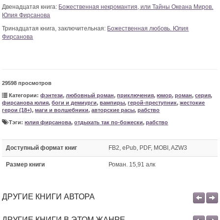
Двенадцатая книга:
Божественная некромантия, или Тайны Океана Миров.
Юлия Фирсанова
Тринадцатая книга, заключительная:
Божественная любовь. Юлия
Фирсанова
29598 просмотров
Категории:
фэнтези
,
любовный роман
,
приключения
,
юмор
,
роман
,
серия
,
фирсанова юлия
,
боги и демиурги
,
вампиры
,
герой-преступник
,
жестокие
герои (18+)
,
маги и волшебники
,
авторские расы
,
рабство
Тэги:
юлия фирсанова
,
отдыхать так по-божески
,
рабство
Доступный формат книг
FB2, ePub, PDF, MOBI, AZW3
Размер книги
Роман. 15,91 алк
ДРУГИЕ КНИГИ АВТОРА
ДРУГИЕ КНИГИ В ЭТОМ ЖАНРЕ