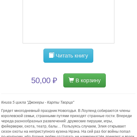
Читать книгу
50,00 ₽
В корзину
Книга 5 цикла "Джокеры - Карты Творца"
Грядет многодневный праздник Новогодья. В Лоуленд собираются члены
королевской семьи, странными путями приходят странные гости. Впереди
череда разнообразных развлечений: дружеские пирушки, игры,
фейерверки, охота, театр, балы… Пользуясь случаем, Элия открывает
сезон охоты на неприступного кузена Нрэна. На сей раз бог войны попал
по-крупному, ибо богиня любви отступать не намерена! Не дремлют и враги