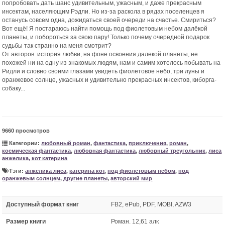
попробовать дать шанс удивительным, ужасным, и даже прекрасным
инсектам, населяющим Рэдли. Но из-за раскола в рядах поселенцев я
останусь совсем одна, дожидаться своей очереди на счастье. Смириться?
Вот ещё! Я постараюсь найти помощь под фиолетовым небом далёкой
планеты, и побороться за свою пару! Только почему очередной подарок
судьбы так странно на меня смотрит?
От авторов: история любви, на фоне освоения далекой планеты, не
похожей ни на одну из знакомых людям, нам и самим хотелось побывать на
Ридли и словно своими глазами увидеть фиолетовое небо, три луны и
оранжевое солнце, ужасных и удивительно прекрасных инсектов, киборга-
собаку...
9660 просмотров
Категории:
любовный роман
,
фантастика
,
приключения
,
роман
,
космическая фантастика
,
любовная фантастика
,
любовный треугольник
,
лиса
анжелика, кот катерина
Тэги:
анжелика лиса
,
катерина кот
,
под фиолетовым небом
,
под
оранжевым солнцем
,
другие планеты
,
авторский мир
Доступный формат книг
FB2, ePub, PDF, MOBI, AZW3
Размер книги
Роман. 12,61 алк