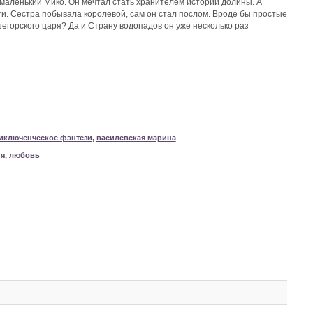
 маленький Мико. Он мечтал стать хранителем историй долины. А
ти. Сестра побывала королевой, сам он стал послом. Вроде бы простые
шегорского царя? Да и Страну водопадов он уже несколько раз
иключенческое фэнтези
,
василевская марина
ия
,
любовь