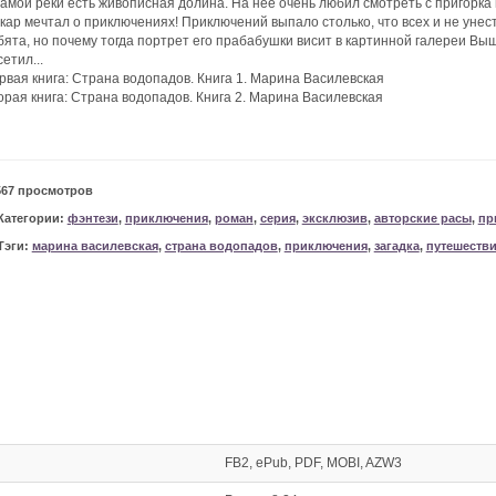
самой реки есть живописная долина. На нее очень любил смотреть с пригорка
кар мечтал о приключениях! Приключений выпало столько, что всех и не унес
бята, но почему тогда портрет его прабабушки висит в картинной галереи Вы
етил...
рвая книга: Страна водопадов. Книга 1. Марина Василевская
орая книга: Страна водопадов. Книга 2. Марина Василевская
567 просмотров
Категории:
фэнтези
,
приключения
,
роман
,
серия
,
эксклюзив
,
авторские расы
,
пр
Тэги:
марина василевская
,
страна водопадов
,
приключения
,
загадка
,
путешеств
FB2, ePub, PDF, MOBI, AZW3