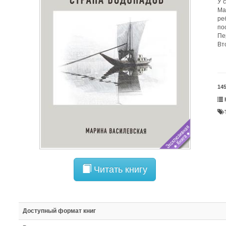
У 
Ма
ре
пос
Пе
Вт
14
Читать книгу
Доступный формат книг