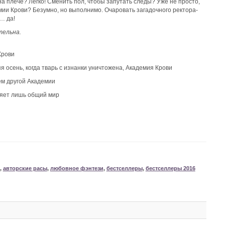
 плече? Легко! Сменить пол, чтобы запутать следы? Уже не просто,
ии Крови? Безумно, но выполнимо. Очаровать загадочного ректора-
и… да!
тельна.
Крови
я осень, когда тварь с изнанки уничтожена, Академия Крови
сем другой Академии
няет лишь общий мир
,
авторские расы
,
любовное фэнтези
,
бестселлеры
,
бестселлеры 2016