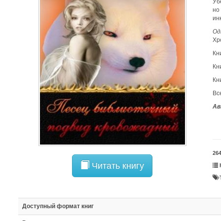
Уб
но
ин
Од
Хр
Кн
Кн
Кн
Вс
Ав
26
Читать книгу
Доступный формат книг