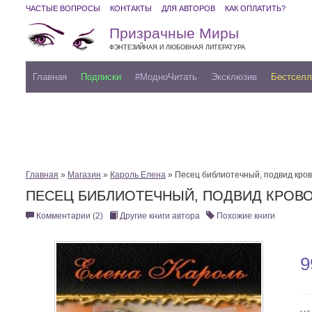
ЧАСТЫЕ ВОПРОСЫ
КОНТАКТЫ
ДЛЯ АВТОРОВ
КАК ОПЛАТИТЬ?
Призрачные Миры
ФЭНТЕЗИЙНАЯ И ЛЮБОВНАЯ ЛИТЕРАТУРА
Главная
Подписки
#МодноЧитать
Эксклюзив
Бестсел
Главная
»
Магазин
»
Кароль Елена
» Песец библиотечный, подвид кро
ПЕСЕЦ БИБЛИОТЕЧНЫЙ, ПОДВИД КРОВ
Комментарии (2)
Другие книги автора
Похожие книги
9