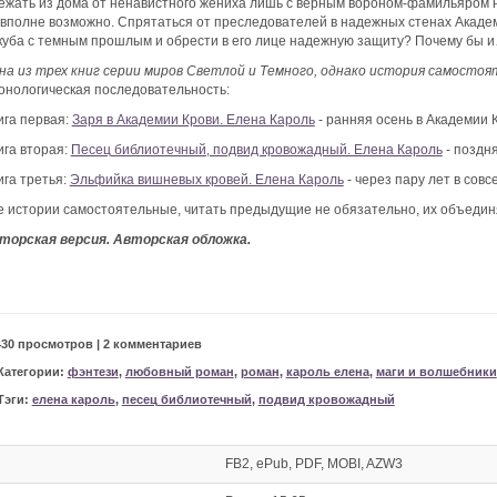
ежать из дома от ненавистного жениха лишь с верным вороном-фамильяром на
 вполне возможно. Спрятаться от преследователей в надежных стенах Академ
куба с темным прошлым и обрести в его лице надежную защиту? Почему бы 
на из трех книг серии миров Светлой и Темного, однако история самостоя
онологическая последовательность:
ига первая:
Заря в Академии Крови. Елена Кароль
- ранняя осень в Академии 
ига вторая:
Песец библиотечный, подвид кровожадный. Елена Кароль
- поздня
ига третья:
Эльфийка вишневых кровей. Елена Кароль
- через пару лет в сов
е истории самостоятельные, читать предыдущие не обязательно, их объеди
торская версия. Авторская обложка.
430 просмотров | 2 комментариев
Категории:
фэнтези
,
любовный роман
,
роман
,
кароль елена
,
маги и волшебники
Тэги:
елена кароль
,
песец библиотечный
,
подвид кровожадный
FB2, ePub, PDF, MOBI, AZW3