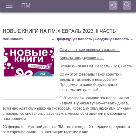
ПМ
Мен
НОВЫЕ КНИГИ НА ПМ. ФЕВРАЛЬ 2023, II ЧАСТЬ
Все новости
← Предыдущая новость
Следующая новость →
|
Самые свежие новинки в магазине
Анонсы предыдущих книг
Новые книги на ПМ. Февраль 2023, I часть
Ох уж этот февраль! Такой короткий
месяц, и так много в нем событий.
Продолжаем наши безудержные
февральские гуляния!
С 20 февраля начинается масленичная
неделя. Ну какая тут может быть диета,
если нас ждет солнышко на сковороде. Проводим зиму вкусными блинами
с маслом, со сметаной, с вареньем, с мясом, со сгущенкой и с хорошим
настроением.
23 февраля – Мужской день на ПМ – по ежегодной традиции предлагаем
вам хорошие скидки на настоящие мужские книги.