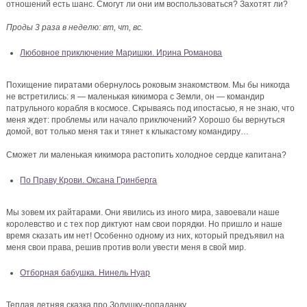
отношений есть шанс. Смогут ли они им воспользоваться? Захотят ли?
Проды 3 раза в неделю: вт, чт, вс.
Любовное приключение Маришки. Ирина Романова
Похищение пиратами обернулось роковым знакомством. Мы бы никогда
не встретились: я — маленькая кикимора с Земли, он — командир
патрульного корабля в космосе. Скрываясь под ипостасью, я не знаю, что
меня ждет: проблемы или начало приключений? Хорошо бы вернуться
домой, вот только меня так и тянет к клыкастому командиру…
Сможет ли маленькая кикимора растопить холодное сердце капитана?
По Праву Крови. Оксана Гринберга
Мы зовем их райтарами. Они явились из иного мира, завоевали наше
королевство и с тех пор диктуют нам свои порядки. Но пришло и наше
время сказать им нет! Особенно одному из них, который предъявил на
меня свои права, решив против воли увести меня в свой мир.
Отборная бабушка. Нинель Нуар
Теплая летняя сказка про Золушку-попаданку.