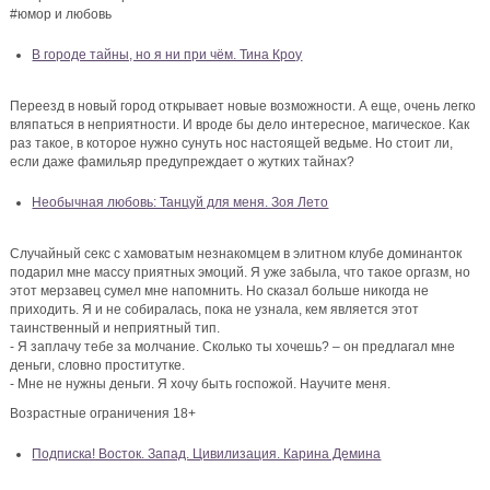
#юмор и любовь
В городе тайны, но я ни при чём. Тина Кроу
Переезд в новый город открывает новые возможности. А еще, очень легко
вляпаться в неприятности. И вроде бы дело интересное, магическое. Как
раз такое, в которое нужно сунуть нос настоящей ведьме. Но стоит ли,
если даже фамильяр предупреждает о жутких тайнах?
Необычная любовь: Танцуй для меня. Зоя Лето
Случайный секс с хамоватым незнакомцем в элитном клубе доминанток
подарил мне массу приятных эмоций. Я уже забыла, что такое оргазм, но
этот мерзавец сумел мне напомнить. Но сказал больше никогда не
приходить. Я и не собиралась, пока не узнала, кем является этот
таинственный и неприятный тип.
- Я заплачу тебе за молчание. Сколько ты хочешь? – он предлагал мне
деньги, словно проститутке.
- Мне не нужны деньги. Я хочу быть госпожой. Научите меня.
Возрастные ограничения 18+
Подписка! Восток. Запад. Цивилизация. Карина Демина