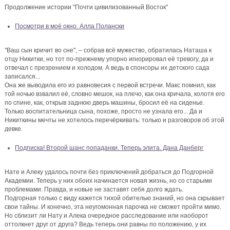
Продолжение истории "Почти цивилизованный Восток"
Посмотри в моё окно. Алла Полански
"Ваш сын кричит во сне", – собрав всё мужество, обратилась Наташа к
отцу Никитки, но тот по-прежнему упорно игнорировал её тревогу, да и
отвечал с презрением и холодом. А ведь в спонсоры их детского сада
записался...
Она же выводила его из равновесия с первой встречи. Макс помнил, как
той ночью взвалил её, словно мешок, на плечо, как она кричала, колотя его
по спине, как, открыв заднюю дверь машины, бросил её на сиденье.
Только воспитательница сына, похоже, просто не узнала его... Да и
Никиткины мечты не хотелось перечёркивать: только и разговоров об этой
девке.
Подписка! Второй шанс попаданки. Теперь элита. Дана Данберг
Нате и Алеку удалось почти без приключений добраться до Подгорной
Академии. Теперь у них обоих начинается новая жизнь, но со старыми
проблемами. Правда, и новые не заставят себя долго ждать.
Подгорная только с виду кажется тихой обителью знаний, но она скрывает
свои тайны. И конечно, эта неугомонная парочка не сможет пройти мимо.
Но сблизит ли Нату и Алека очередное расследование или наоборот
оттолкнет друг от друга? Ведь теперь они равны по положению, у их