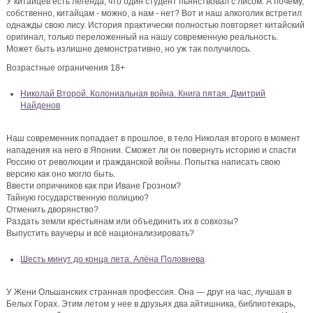
У китайцев есть легенда, что один студент пьянствовал с лисом. А почему,
собственно, китайцам - можно, а нам - нет? Вот и наш алкоголик встретил
однажды свою лису. История практически полностью повторяет китайский
оригинал, только переложенный на нашу современную реальность.
Может быть излишне демонстративно, но уж так получилось.
Возрастные ограничения 18+
Николай Второй. Колониальная война. Книга пятая. Дмитрий
Найденов
Наш современник попадает в прошлое, в тело Николая второго в момент
нападения на него в Японии. Сможет ли он повернуть историю и спасти
Россию от революции и гражданской войны. Попытка написать свою
версию как оно могло быть.
Ввести опричников как при Иване Грозном?
Тайную государственную полицию?
Отменить дворянство?
Раздать земли крестьянам или объединить их в совхозы?
Выпустить ваучеры и всё национализировать?
Шесть минут до конца лета. Алёна Половнева
У Жени Ольшанских странная профессия. Она — друг на час, лучшая в
Белых Горах. Этим летом у нее в друзьях два айтишника, библиотекарь,