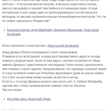
мисс Стэнли пошли на лад лишь тогда, когда одного из гостей нашли
убитым — в большом кресле-качалке, в вязаных шерстяных носках,
цветастом шарфе и чашкой глинтвейна в остывающих руках. И еще
интересней стало, когда один из припозднившихся гостей оказался
молодым, но весьма сообразительным полицейским инспектором. Это ли
не секрет идеального Рождества?
Брачные клятвы леди Макбрайд. Валерия Яблонцева, Анастасия
Волжская
Книга написана в соавторстве с
Анастасией Волжской
.
Лорд Дункан О'Нилл непременно станет моим мужем.
Я верила в это всей душой, и когда долг призвал моего друга и соседа
покинуть родные края, была готова ждать, сколько потребуется. Ведь
именно Дункана, единственного наследника Гленн-холла, напророчила
мне в мужья старая гадалка, предсказавшая, что однажды снежной зимой
я стану хозяйкой поместья О'Ниллов, верескового дома из серого камня,
что стоит на высоком холме окнами на восток и запад.
И пусть с отъезда Дункана прошло уже шесть лет, я, Хейзел Макбрайд,
сделаю все, чтобы предсказанное зимнее счастье сбылось.
Так или иначе.
История лиса. Анатолий Оркас