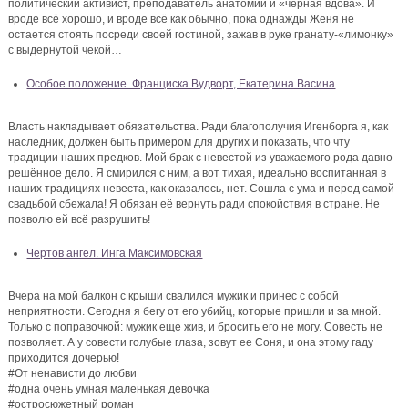
политический активист, преподаватель анатомии и «черная вдова». И
вроде всё хорошо, и вроде всё как обычно, пока однажды Женя не
остается стоять посреди своей гостиной, зажав в руке гранату-«лимонку»
с выдернутой чекой…
Особое положение. Франциска Вудворт, Екатерина Васина
Власть накладывает обязательства. Ради благополучия Игенборга я, как
наследник, должен быть примером для других и показать, что чту
традиции наших предков. Мой брак с невестой из уважаемого рода давно
решённое дело. Я смирился с ним, а вот тихая, идеально воспитанная в
наших традициях невеста, как оказалось, нет. Сошла с ума и перед самой
свадьбой сбежала! Я обязан её вернуть ради спокойствия в стране. Не
позволю ей всё разрушить!
Чертов ангел. Инга Максимовская
Вчера на мой балкон с крыши свалился мужик и принес с собой
неприятности. Сегодня я бегу от его убийц, которые пришли и за мной.
Только с поправочкой: мужик еще жив, и бросить его не могу. Совесть не
позволяет. А у совести голубые глаза, зовут ее Соня, и она этому гаду
приходится дочерью!
#От ненависти до любви
#одна очень умная маленькая девочка
#остросюжетный роман