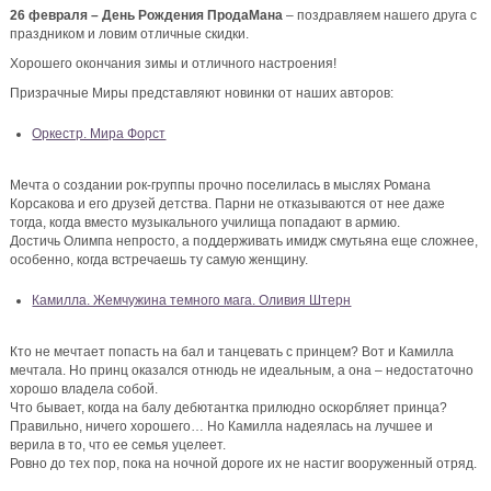
26 февраля – День Рождения ПродаМана
– поздравляем нашего друга с
праздником и ловим отличные скидки.
Хорошего окончания зимы и отличного настроения!
Призрачные Миры представляют новинки от наших авторов:
Оркестр. Мира Форст
Мечта о создании рок-группы прочно поселилась в мыслях Романа
Корсакова и его друзей детства. Парни не отказываются от нее даже
тогда, когда вместо музыкального училища попадают в армию.
Достичь Олимпа непросто, а поддерживать имидж смутьяна еще сложнее,
особенно, когда встречаешь ту самую женщину.
Камилла. Жемчужина темного мага. Оливия Штерн
Кто не мечтает попасть на бал и танцевать с принцем? Вот и Камилла
мечтала. Но принц оказался отнюдь не идеальным, а она – недостаточно
хорошо владела собой.
Что бывает, когда на балу дебютантка прилюдно оскорбляет принца?
Правильно, ничего хорошего… Но Камилла надеялась на лучшее и
верила в то, что ее семья уцелеет.
Ровно до тех пор, пока на ночной дороге их не настиг вооруженный отряд.